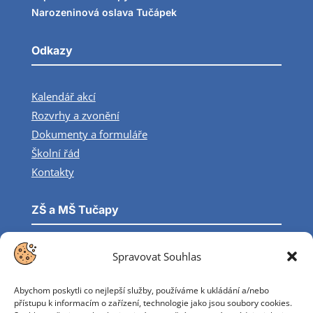
Narozeninová oslava Tučápek
Odkazy
Kalendář akcí
Rozvrhy a zvonění
Dokumenty a formuláře
Školní řád
Kontakty
ZŠ a MŠ Tučapy

Tučapy 200, 391 26 Tučapy
Spravovat Souhlas

info@zstucapy.cz
Abychom poskytli co nejlepší služby, používáme k ukládání a/nebo
přístupu k informacím o zařízení, technologie jako jsou soubory cookies.