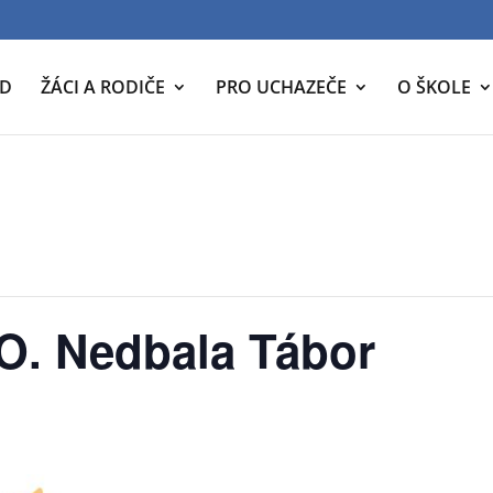
D
ŽÁCI A RODIČE
PRO UCHAZEČE
O ŠKOLE
O. Nedbala Tábor