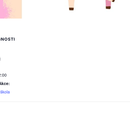
BNOSTI
6
2:00
Akce:
škola