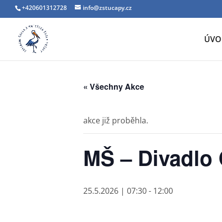
+420601312728
info@zstucapy.cz
ÚVO
« Všechny Akce
akce již proběhla.
MŠ – Divadlo 
25.5.2026 | 07:30
-
12:00